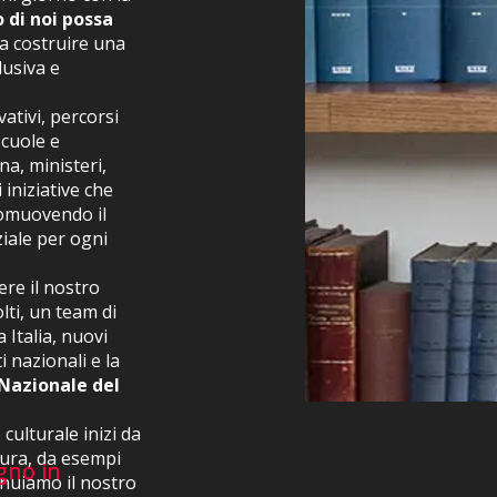
 di noi possa
a costruire una
lusiva e
ativi, percorsi
scuole e
na, ministeri,
 iniziative che
promuovendo il
ziale per ogni
ere il nostro
lti, un team di
 Italia, nuovi
 nazionali e la
Nazionale del
culturale inizi da
 cura, da esempi
gno in
gno in
inuiamo il nostro