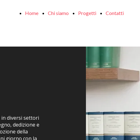
Home
Chi siamo
Progetti
Contatti
in diversi settori
pegno, dedizione e
ozione della
ni giorno con la