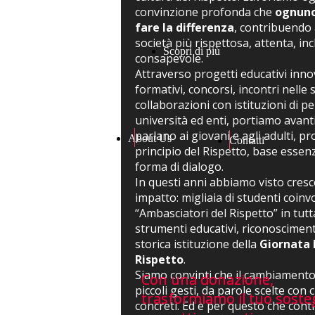
convinzione profonda che
ognuno
fare la differenza
, contribuendo 
società più rispettosa, attenta, inc
Scopri di più
consapevole.
Attraverso progetti educativi innov
formativi, concorsi, incontri nelle 
collaborazioni con istituzioni di pe
università ed enti, portiamo avanti
parlano ai giovani e agli adulti, 
About Us
Contatti
principio del Rispetto, base essen
forma di dialogo.
In questi anni abbiamo visto cresc
impatto: migliaia di studenti coinvo
“Ambasciatori del Rispetto” in tutta
strumenti educativi, riconoscimenti
storica istituzione della
Giornata 
Rispetto
.
Siamo convinti che il cambiamento 
Con una donazione,
Con una donazione,
piccoli gesti, da parole scelte con
trasformiamo il tuo soste
trasformiamo il tuo soste
concreti. Ed è per questo che cont