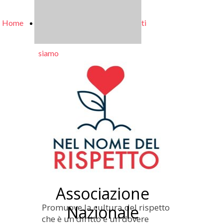
Home
Chi
Progetti
Contatti
siamo
Associazione
Promuove la cultura del rispetto
Nazionale
che è un diritto e un dovere