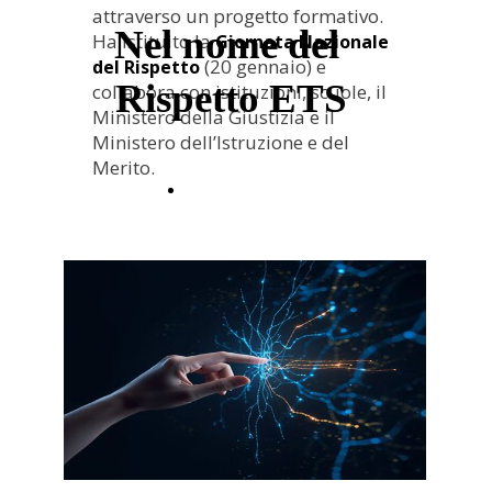
attraverso un progetto formativo.
Nel nome del
Ha istituito la
Giornata Nazionale
(20 gennaio) e
del Rispetto
Rispetto ETS
collabora con istituzioni, scuole, il
Ministero della Giustizia e il
Ministero dell’Istruzione e del
Merito.
SCOPRI DI PIU